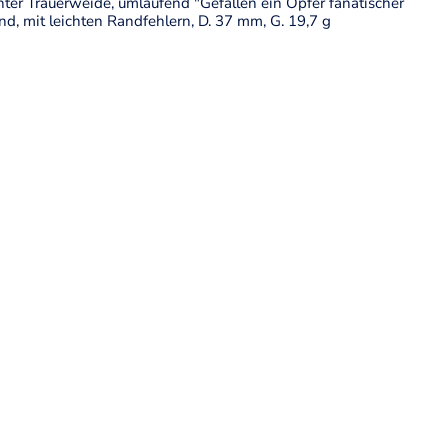
nter Trauerweide, umlaufend "Gefallen ein Opfer fanatischer
nd, mit leichten Randfehlern, D. 37 mm, G. 19,7 g