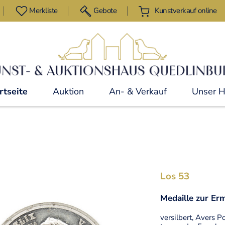
Merkliste
Gebote
Kunstverkauf online
rtseite
Auktion
An- & Verkauf
Unser 
Los 53
Medaille zur Er
versilbert, Avers 