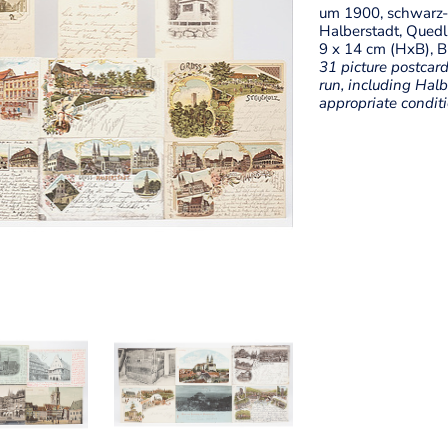
um 1900, schwarz-w
Halberstadt, Quedl
9 x 14 cm (HxB), Bi
31 picture postcard
run, including Hal
appropriate condit