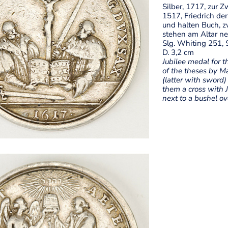
Silber, 1717, zur 
1517, Friedrich de
und halten Buch, z
stehen am Altar ne
Slg. Whiting 251, 
D. 3,2 cm
Jubilee medal for t
of the theses by M
(latter with sword
them a cross with J
next to a bushel o