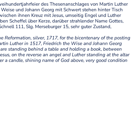
Zweihundertjahrfeier des Thesenanschlages von Martin Luther
r Weise und Johann Georg mit Schwert stehen hinter Tisch
wischen ihnen Kreuz mit Jesus, umseitig Engel und Luther
ben Scheffel über Kerze, darüber strahlender Name Gottes,
Schnell 111, Slg. Merseburger 15, sehr guter Zustand,
he Reformation, silver, 1717, for the bicentenary of the posting
artin Luther in 1517, Friedrich the Wise and Johann Georg
) are standing behind a table and holding a book, between
esus, on the reverse an angel and Luther standing at the altar
ver a candle, shining name of God above, very good condition