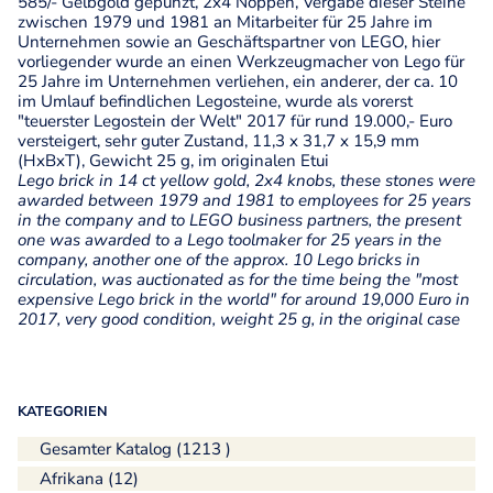
585/- Gelbgold gepunzt, 2x4 Noppen, Vergabe dieser Steine
zwischen 1979 und 1981 an Mitarbeiter für 25 Jahre im
Unternehmen sowie an Geschäftspartner von LEGO, hier
vorliegender wurde an einen Werkzeugmacher von Lego für
25 Jahre im Unternehmen verliehen, ein anderer, der ca. 10
im Umlauf befindlichen Legosteine, wurde als vorerst
"teuerster Legostein der Welt" 2017 für rund 19.000,- Euro
versteigert, sehr guter Zustand, 11,3 x 31,7 x 15,9 mm
(HxBxT), Gewicht 25 g, im originalen Etui
Lego brick in 14 ct yellow gold, 2x4 knobs, these stones were
awarded between 1979 and 1981 to employees for 25 years
in the company and to LEGO business partners, the present
one was awarded to a Lego toolmaker for 25 years in the
company, another one of the approx. 10 Lego bricks in
circulation, was auctionated as for the time being the "most
expensive Lego brick in the world" for around 19,000 Euro in
2017, very good condition, weight 25 g, in the original case
KATEGORIEN
Gesamter Katalog (1213 )
Afrikana (12)