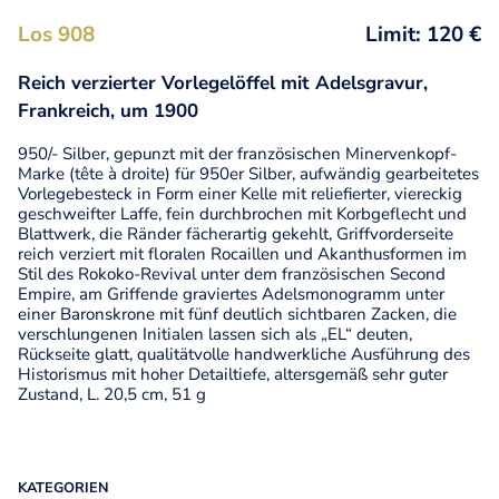
Los 908
Limit: 120 €
Reich verzierter Vorlegelöffel mit Adelsgravur,
Frankreich, um 1900
950/- Silber, gepunzt mit der französischen Minervenkopf-
Marke (tête à droite) für 950er Silber, aufwändig gearbeitetes
Vorlegebesteck in Form einer Kelle mit reliefierter, viereckig
geschweifter Laffe, fein durchbrochen mit Korbgeflecht und
Blattwerk, die Ränder fächerartig gekehlt, Griffvorderseite
reich verziert mit floralen Rocaillen und Akanthusformen im
Stil des Rokoko-Revival unter dem französischen Second
Empire, am Griffende graviertes Adelsmonogramm unter
einer Baronskrone mit fünf deutlich sichtbaren Zacken, die
verschlungenen Initialen lassen sich als „EL“ deuten,
Rückseite glatt, qualitätvolle handwerkliche Ausführung des
Historismus mit hoher Detailtiefe, altersgemäß sehr guter
Zustand, L. 20,5 cm, 51 g
KATEGORIEN