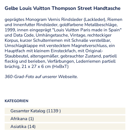
Gelbe Louis Vuitton Thompson Street Handtasche
geprägtes Monogram Vernis Rindsleder (Lackleder), Riemen
und Innenfutter Rindsleder, goldfarbene Metallbeschläge,
1999, innen eingeprägt "Louis Vuitton Paris made in Spain"
und Data Code, Umhängetasche, Vintage, rechteckiger
Korpus, kurzer Schulterriemen mit Schnalle verstellbar,
Umschlagklappe mit verstecktem Magnetverschluss, ein
Hauptfach mit kleinem Einsteckfach, mit Original-
Staubbeutel, altersgemäßer, gebrauchter Zustand, partiell
fleckig und berieben, Verfärbungen, Lederriemen partiell
brüchig, 21 x 27 x 6 cm (HxBxT)
360-Grad-Foto auf unserer Webseite.
KATEGORIEN
Gesamter Katalog (1139 )
Afrikana (1)
Asiatika (14)