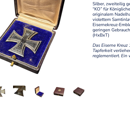
Silber, zweiteilig
“KO” für Königlich
originalem Nadelha
violettem Samtinla
Eisernekreuz-Emble
geringen Gebrauchss
(HxBxT)
Das Eiserne Kreuz 
Tapferkeit verlieh
reglementiert. Ein