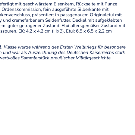
 gefertigt mit geschwärztem Eisenkern, Rückseite mit Punze
e Ordenskommission, fein ausgeführte Silberkante mit
kenverschluss, präsentiert in passgenauem Originaletui mit
y und cremefarbenem Seidenfutter, Deckel mit aufgeklebten
m, guter getragener Zustand, Etui altersgemäßer Zustand mit
puren, EK: 4,2 x 4,2 cm (HxB), Etui: 6,5 x 6,5 x 2,2 cm
1. Klasse wurde während des Ersten Weltkriegs für besondere
en und war als Auszeichnung des Deutschen Kaiserreichs stark
 wertvolles Sammlerstück preußischer Militärgeschichte.