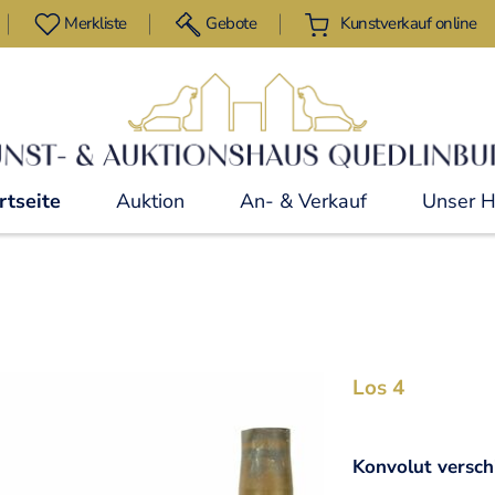
Merkliste
Gebote
Kunstverkauf online
rtseite
Auktion
An- & Verkauf
Unser 
Los 4
Konvolut versch